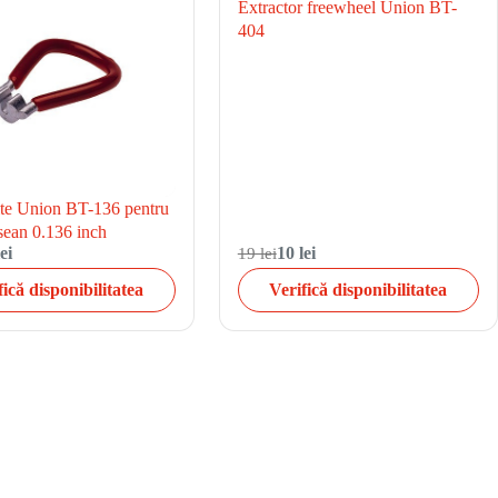
Extractor freewheel Union BT-
404
ite Union BT-136 pentru
sean 0.136 inch
ei
19 lei
10 lei
fică disponibilitatea
Verifică disponibilitatea