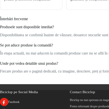
Întrebări frecvente
Produsele sunt disponibile imediat?
Disponibilitatea se confirmă înainte de vânzare, deoarece stocurile sunt l
Se pot aduce produse la comandă?
În etapa actuală, nu mai aducem la comandă produse care nu se află în s
Unde pot vedea detaliile unui produs?
Fiecare produs are o pagină dedicată, cu imagine, descriere, preț și formu
Biciclop pe Social Media
Contact Biciclop
Biciclop nu mai opereaza un magaz
Facebook
Pentru informatii despre produsele 