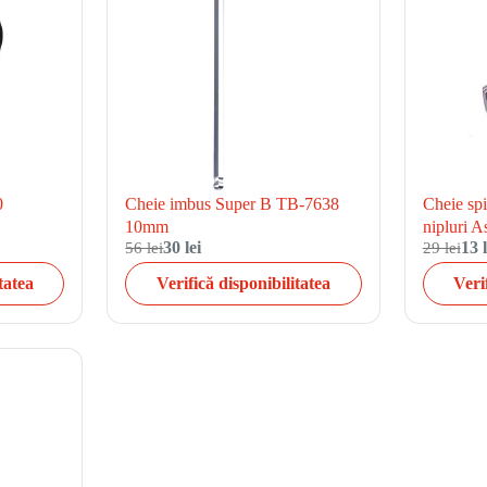
0
Cheie imbus Super B TB-7638
Cheie sp
10mm
nipluri A
56 lei
30 lei
29 lei
13 l
tatea
Verifică disponibilitatea
Veri