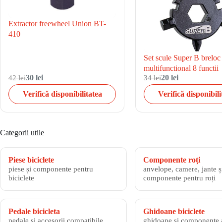
Extractor freewheel Union BT-
410
Set scule Super B breloc
multifunctional 8 functii
42 lei
30 lei
34 lei
20 lei
Verifică disponibilitatea
Verifică disponibili
Categorii utile
Piese biciclete
Componente roți
piese și componente pentru
anvelope, camere, jante și
biciclete
componente pentru roți
Pedale bicicleta
Ghidoane biciclete
pedale și accesorii compatibile
ghidoane și componente 