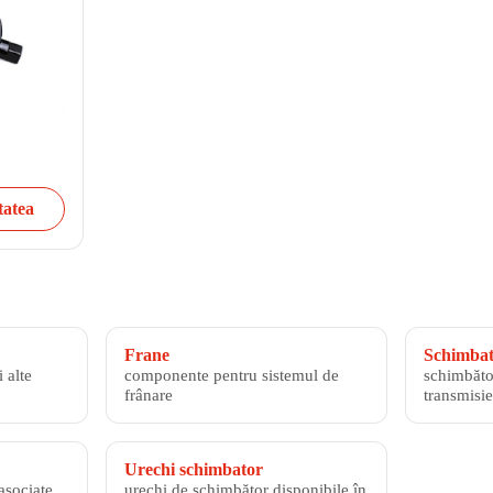
tatea
Frane
Schimbato
 alte
componente pentru sistemul de
schimbăto
frânare
transmisie
Urechi schimbator
asociate
urechi de schimbător disponibile în