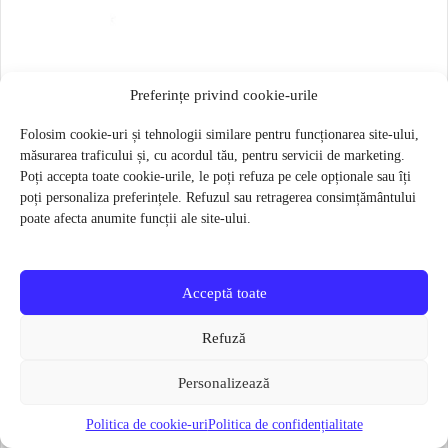
Saiba roata spate Strida
Preferințe privind cookie-urile
4 lei
Folosim cookie-uri și tehnologii similare pentru funcționarea site-ului,
Verifică disponibilitatea
măsurarea traficului și, cu acordul tău, pentru servicii de marketing.
Poți accepta toate cookie-urile, le poți refuza pe cele opționale sau îți
poți personaliza preferințele. Refuzul sau retragerea consimțământului
poate afecta anumite funcții ale site-ului.
Categorii utile
Accesorii si Piese
Acceptă toate
piese și accesorii disponibile în catalogul actual
Refuză
Componente roți
anvelope, camere și componente pentru roți
Personalizează
Politica de cookie-uri
Politica de confidențialitate