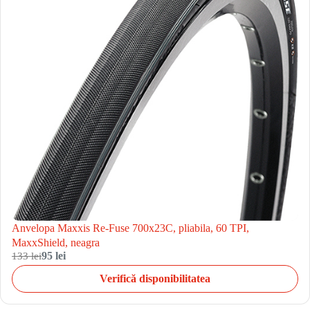
Anvelopa Maxxis Re-Fuse 700x23C, pliabila, 60 TPI,
MaxxShield, neagra
133 lei
95 lei
Verifică disponibilitatea