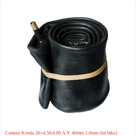
Camera Kenda 26×4.50/4.80 A/V 40mm 1.0mm (fat bike)