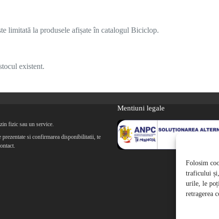
 limitată la produsele afișate în catalogul Biciclop.
tocul existent.
Mentiuni legale
in fizic sau un service.
prezentate si confirmarea disponibilitatii, te
ontact.
Folosim cook
traficului ș
urile, le po
retragerea c