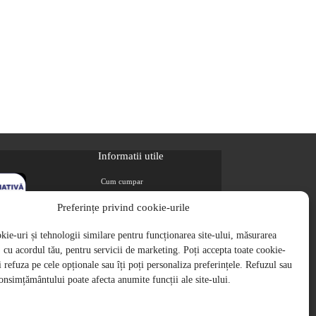
Informatii utile
Cum cumpar
Metode de plata
Preferințe privind cookie-urile
Livrarea comenzilor
ie-uri și tehnologii similare pentru funcționarea site-ului, măsurarea
Magazine partenere
i, cu acordul tău, pentru servicii de marketing. Poți accepta toate cookie-
Retur
ți refuza pe cele opționale sau îți poți personaliza preferințele. Refuzul sau
Cariere
onsimțământului poate afecta anumite funcții ale site-ului.
Politica de Confidentialitate
Politica de cookie-uri