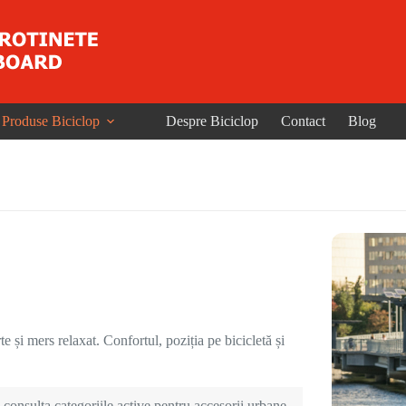
Produse Biciclop
Despre Biciclop
Contact
Blog
te și mers relaxat. Confortul, poziția pe bicicletă și
consulta categoriile active pentru accesorii urbane,