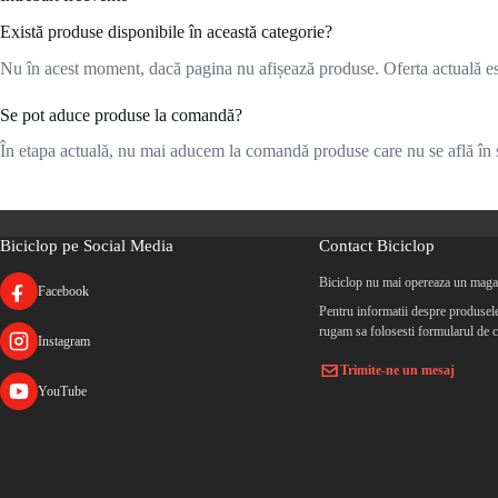
Există produse disponibile în această categorie?
Nu în acest moment, dacă pagina nu afișează produse. Oferta actuală este
Se pot aduce produse la comandă?
În etapa actuală, nu mai aducem la comandă produse care nu se află în s
Biciclop pe Social Media
Contact Biciclop
Biciclop nu mai opereaza un magaz
Facebook
Pentru informatii despre produsele 
rugam sa folosesti formularul de c
Instagram
Trimite-ne un mesaj
YouTube