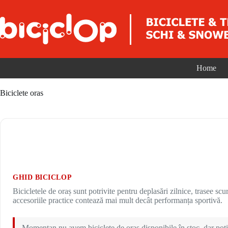
Sari la conținut
Home
Biciclete oras
GHID BICICLOP
Bicicletele de oraș sunt potrivite pentru deplasări zilnice, trasee scur
accesoriile practice contează mai mult decât performanța sportivă.
Momentan nu avem biciclete de oraș disponibile în stoc, dar poți 