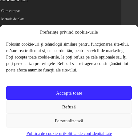
Cum cumpar
Metode de plata
Livrarea comenzilor
Preferințe privind cookie-urile
Magazine partenere
Folosim cookie-uri și tehnologii similare pentru funcționarea site-ului,
Retur
măsurarea traficului și, cu acordul tău, pentru servicii de marketing.
Cariere
Poți accepta toate cookie-urile, le poți refuza pe cele opționale sau îți
Politica de Confidentialitate
poți personaliza preferințele. Refuzul sau retragerea consimțământului
Politica de cookie-uri
poate afecta anumite funcții ale site-ului.
Termeni si conditii
© 2009-2026 S.C. Biciclete Ciclop S.R.L. Toate drepturile rezervate.
CUI: RO 26049660, Nr. Registrul Comertului: J40/9410/2009
Acceptă toate
Capital social: 200.200,00 RON
Protectia Consumatorilor - ANPC
Refuză
Toate preturile produselor de pe site contin TVA, in conformitate cu legislatia
in vigoare.
Personalizează
Toate imaginile produselor de pe website sunt cu titlu de prezentare.
Pentru detalii despre produse, va rugam sa ne contactati prin
formularul de
Politica de cookie-uri
Politica de confidențialitate
contact
.