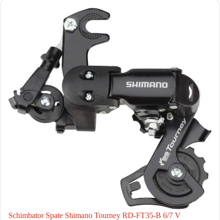
Schimbator Spate Shimano Tourney RD-FT35-B 6/7 V