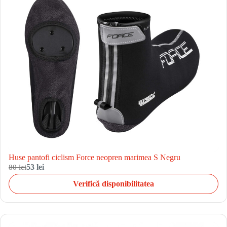
Huse pantofi ciclism Force neopren marimea S Negru
80 lei
53 lei
Verifică disponibilitatea