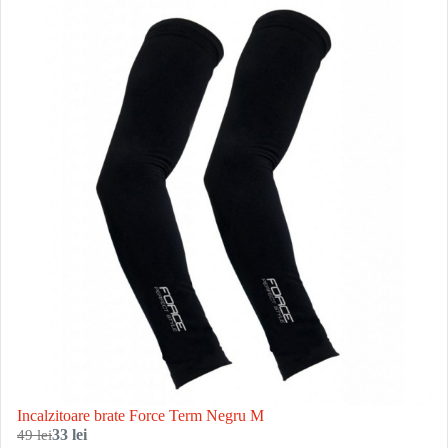
Incalzitoare brate Force Term Negru M
49 lei
33 lei