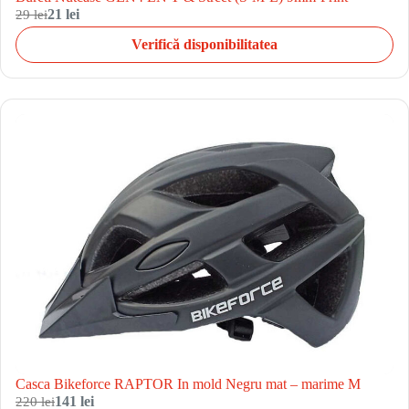
29 lei
21 lei
Verifică disponibilitatea
Casca Bikeforce RAPTOR In mold Negru mat – marime M
220 lei
141 lei