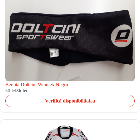
Bentita Doltcini Windtex Negru
50 lei
36 lei
Verifică disponibilitatea