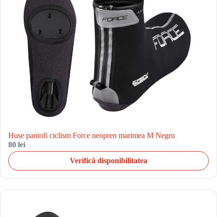
Huse pantofi ciclism Force neopren marimea M Negru
80 lei
Verifică disponibilitatea