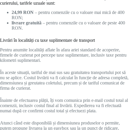
curierului, tarifele uzuale sunt:
24,99 RON
– pentru comenzile cu o valoare mai mică de 400
RON;
livrare gratuită
– pentru comenzile cu o valoare de peste 400
RON.
Livrări în localități cu taxe suplimentare de transport
Pentru anumite localități aflate în afara ariei standard de acoperire,
firmele de curierat pot percepe taxe suplimentare, inclusiv taxe pentru
kilometri suplimentari.
În aceste situații, tariful de mai sus sau gratuitatea transportului pot să
nu se aplice. Costul livrării va fi calculat în funcție de adresa completă,
dimensiunea și greutatea coletului, precum și de tariful comunicat de
firma de curierat.
Înainte de efectuarea plății, îți vom comunica prin e-mail costul total al
comenzii, inclusiv costul final al livrării. Expedierea va fi efectuată
numai după ce confirmi costul total și efectuezi plata.
Atunci când este disponibilă și dimensiunea produselor o permite,
putem propune livrarea la un easybox sau la un punct de ridicare,