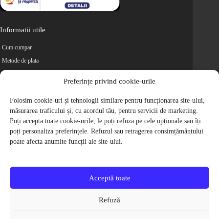
Informatii utile
Cum cumpar
Metode de plata
Livrarea comenzilor
Preferințe privind cookie-urile
Magazine partenere
Retur
Folosim cookie-uri și tehnologii similare pentru funcționarea site-ului,
măsurarea traficului și, cu acordul tău, pentru servicii de marketing.
Cariere
Poți accepta toate cookie-urile, le poți refuza pe cele opționale sau îți
Politica de Confidentialitate
poți personaliza preferințele. Refuzul sau retragerea consimțământului
Politica de cookie-uri
poate afecta anumite funcții ale site-ului.
Termeni si conditii
© 2009-2026 S.C. Biciclete Ciclop S.R.L. Toate drepturile rezervate.
CUI: RO 26049660, Nr. Registrul Comertului: J40/9410/2009
Acceptă toate
Capital social: 200.200,00 RON
Protectia Consumatorilor - ANPC
Refuză
Toate preturile produselor de pe site contin TVA, in conformitate cu legislatia
in vigoare.