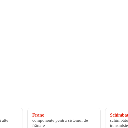
Frane
Schimbato
 alte
componente pentru sistemul de
schimbăto
frânare
transmisie