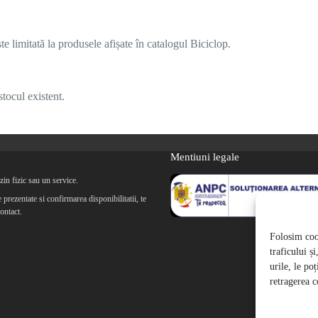
 limitată la produsele afișate în catalogul Biciclop.
tocul existent.
Mentiuni legale
in fizic sau un service.
prezentate si confirmarea disponibilitatii, te
ontact.
Folosim cook
traficului ș
urile, le po
retragerea c