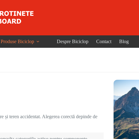
Produse Biciclop
Despre Biciclop
Contact
Blog
re și teren accidentat. Alegerea corectă depinde de
onsulta categoriile active pentru componente,