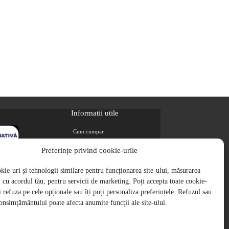
Informatii utile
Cum cumpar
Metode de plata
Preferințe privind cookie-urile
Livrarea comenzilor
ie-uri și tehnologii similare pentru funcționarea site-ului, măsurarea
Magazine partenere
i, cu acordul tău, pentru servicii de marketing. Poți accepta toate cookie-
Retur
ți refuza pe cele opționale sau îți poți personaliza preferințele. Refuzul sau
Cariere
onsimțământului poate afecta anumite funcții ale site-ului.
Politica de Confidentialitate
Politica de cookie-uri