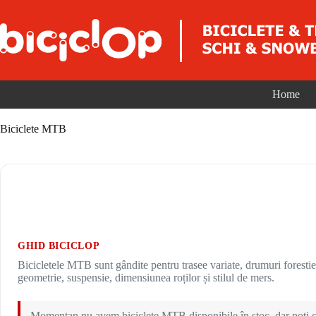
Sari la conținut
Home
Biciclete MTB
GHID BICICLOP
Bicicletele MTB sunt gândite pentru trasee variate, drumuri forestie
geometrie, suspensie, dimensiunea roților și stilul de mers.
Momentan nu avem biciclete MTB disponibile în stoc, dar poți c