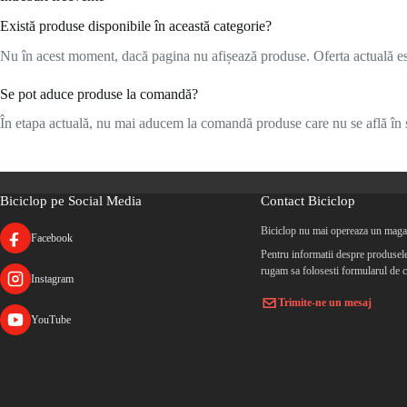
Există produse disponibile în această categorie?
Nu în acest moment, dacă pagina nu afișează produse. Oferta actuală este
Se pot aduce produse la comandă?
În etapa actuală, nu mai aducem la comandă produse care nu se află în s
Biciclop pe Social Media
Contact Biciclop
Biciclop nu mai opereaza un magaz
Facebook
Pentru informatii despre produsele 
rugam sa folosesti formularul de c
Instagram
Trimite-ne un mesaj
YouTube