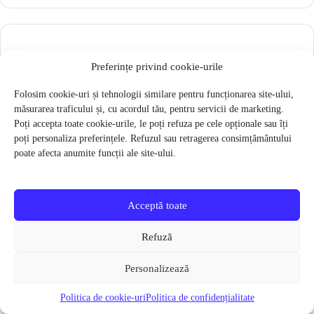
Preferințe privind cookie-urile
Folosim cookie-uri și tehnologii similare pentru funcționarea site-ului,
măsurarea traficului și, cu acordul tău, pentru servicii de marketing.
Poți accepta toate cookie-urile, le poți refuza pe cele opționale sau îți
poți personaliza preferințele. Refuzul sau retragerea consimțământului
poate afecta anumite funcții ale site-ului.
Acceptă toate
Surub pentru frana spate SA 7415
Refuză
5 lei
Personalizează
Verifică disponibilitatea
Politica de cookie-uri
Politica de confidențialitate