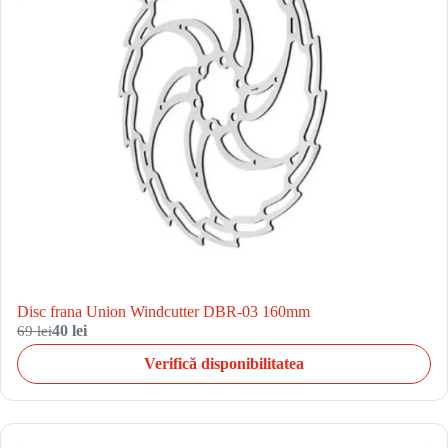
Disc frana Union Windcutter DBR-03 160mm
69 lei
40 lei
Verifică disponibilitatea