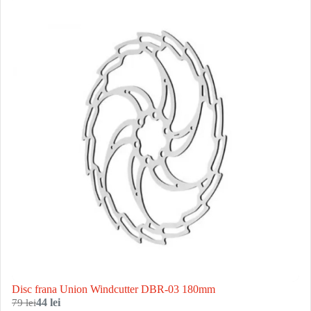
Disc frana Union Windcutter DBR-03 180mm
79 lei
44 lei