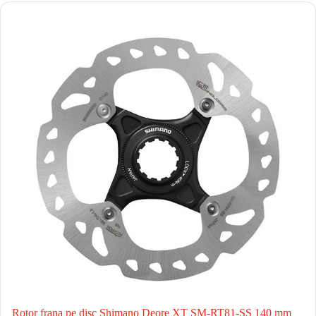
Rotor frana pe disc Shimano Deore XT SM-RT81-SS 140 mm