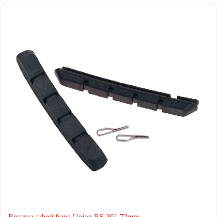
Rezerva saboti frana Union BS-301 72mm