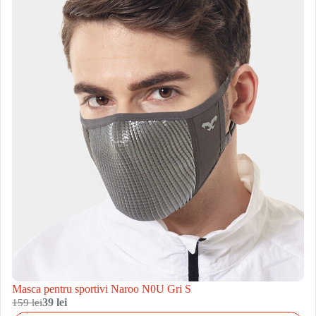
Masca pentru sportivi Naroo N0U Gri S
159 lei
39 lei