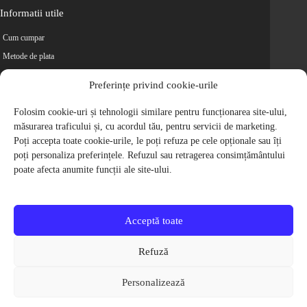
Informatii utile
Cum cumpar
Metode de plata
Livrarea comenzilor
Preferințe privind cookie-urile
Magazine partenere
Folosim cookie-uri și tehnologii similare pentru funcționarea site-ului,
Retur
măsurarea traficului și, cu acordul tău, pentru servicii de marketing.
Cariere
Poți accepta toate cookie-urile, le poți refuza pe cele opționale sau îți
Politica de Confidentialitate
poți personaliza preferințele. Refuzul sau retragerea consimțământului
Politica de cookie-uri
poate afecta anumite funcții ale site-ului.
Termeni si conditii
© 2009-2026 S.C. Biciclete Ciclop S.R.L. Toate drepturile rezervate.
CUI: RO 26049660, Nr. Registrul Comertului: J40/9410/2009
Acceptă toate
Capital social: 200.200,00 RON
Protectia Consumatorilor - ANPC
Refuză
Toate preturile produselor de pe site contin TVA, in conformitate cu legislatia
in vigoare.
Personalizează
Toate imaginile produselor de pe website sunt cu titlu de prezentare.
Pentru detalii despre produse, va rugam sa ne contactati prin
formularul de