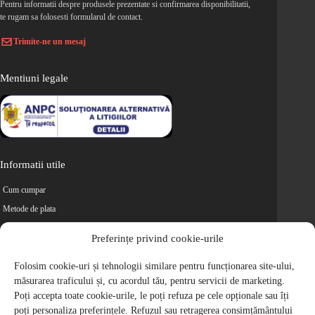
Pentru informatii despre produsele prezentate si confirmarea disponibilitatii,
te rugam sa folosesti formularul de contact.
Trimite-ne un mesaj
Mentiuni legale
Informatii utile
Cum cumpar
Metode de plata
Livrarea comenzilor
Preferințe privind cookie-urile
Magazine partenere
Folosim cookie-uri și tehnologii similare pentru funcționarea site-ului,
Retur
măsurarea traficului și, cu acordul tău, pentru servicii de marketing.
Cariere
Poți accepta toate cookie-urile, le poți refuza pe cele opționale sau îți
Politica de Confidentialitate
poți personaliza preferințele. Refuzul sau retragerea consimțământului