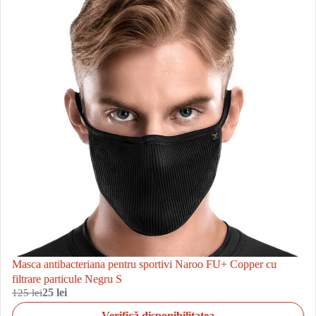
Masca antibacteriana pentru sportivi Naroo FU+ Copper cu
filtrare particule Negru S
125 lei
25 lei
Verifică disponibilitatea