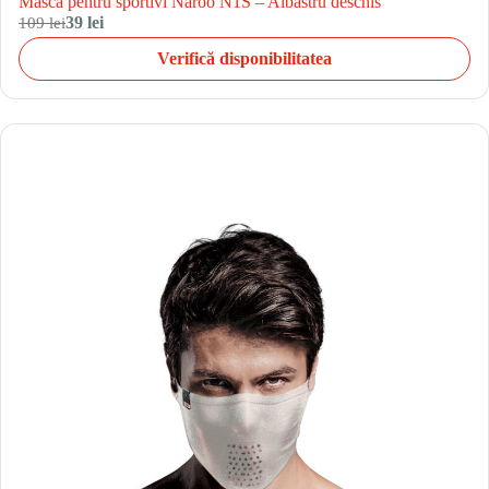
Masca pentru sportivi Naroo N1S – Albastru deschis
109 lei
39 lei
Verifică disponibilitatea