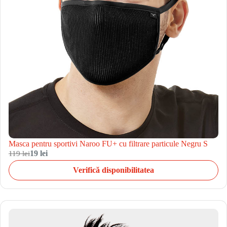
Masca pentru sportivi Naroo FU+ cu filtrare particule Negru S
119 lei
19 lei
Verifică disponibilitatea