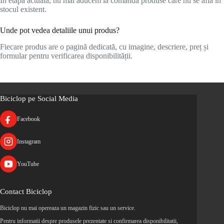
În etapa actuală, nu mai aducem la comandă produse care nu se află în
stocul existent.
Unde pot vedea detaliile unui produs?
Fiecare produs are o pagină dedicată, cu imagine, descriere, preț și
formular pentru verificarea disponibilității.
Biciclop pe Social Media
Facebook
Instagram
YouTube
Contact Biciclop
Biciclop nu mai opereaza un magazin fizic sau un service.
Pentru informatii despre produsele prezentate si confirmarea disponibilitatii,