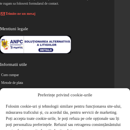
te rugam sa folosesti formularul de contact.
Trimite-ne un mesaj
Mentiuni legale
Informatii utile
Cum cumpar
Metode de plata
Livrarea comenzilor
Preferințe privind cookie-urile
Magazine partenere
Retur
Folosim cookie-uri și tehnologii similare pentru funcționarea site-ului,
măsurarea traficului și, cu acordul tău, pentru servicii de marketing.
Cariere
Poți accepta toate cookie-urile, le poți refuza pe cele opționale sau îți
Politica de Confidentialitate
poți personaliza preferințele. Refuzul sau retragerea consimțământului
Politica de cookie-uri