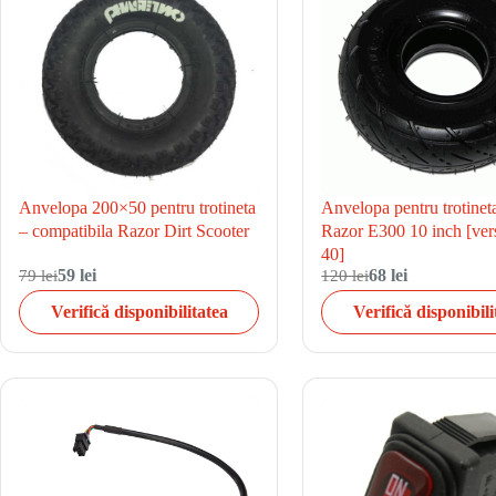
Anvelopa 200×50 pentru trotineta
Anvelopa pentru trotineta
– compatibila Razor Dirt Scooter
Razor E300 10 inch [vers
40]
79 lei
59 lei
120 lei
68 lei
Verifică disponibilitatea
Verifică disponibili