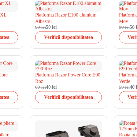
 XL
Platforma Razor E100 alumium
Platform
Albastru
Mov
99 lei
50 lei
99 lei
50 l
tatea
Verifică disponibilitatea
Veri
Core
Platforma Razor Power Core E90
Platform
Roz
Verde
69 lei
40 lei
59 lei
40 l
tatea
Verifică disponibilitatea
Veri
liere
Roata tr