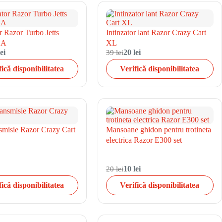
r Razor Turbo Jetts
Intinzator lant Razor Crazy Cart
1A
XL
ei
39 lei
20 lei
fică disponibilitatea
Verifică disponibilitatea
smisie Razor Crazy Cart
Mansoane ghidon pentru trotineta
electrica Razor E300 set
20 lei
10 lei
fică disponibilitatea
Verifică disponibilitatea