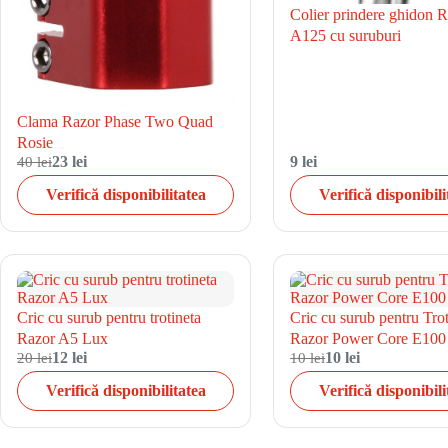
Colier prindere ghidon 
A125 cu suruburi
Clama Razor Phase Two Quad
Rosie
40 lei
23 lei
9 lei
Verifică disponibilitatea
Verifică disponibili
Cric cu surub pentru trotineta
Cric cu surub pentru Trot
Razor A5 Lux
Razor Power Core E100
20 lei
12 lei
10 lei
10 lei
Verifică disponibilitatea
Verifică disponibili