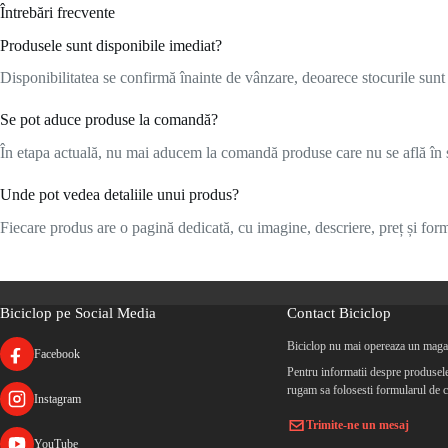
Întrebări frecvente
Produsele sunt disponibile imediat?
Disponibilitatea se confirmă înainte de vânzare, deoarece stocurile sunt l
Se pot aduce produse la comandă?
În etapa actuală, nu mai aducem la comandă produse care nu se află în s
Unde pot vedea detaliile unui produs?
Fiecare produs are o pagină dedicată, cu imagine, descriere, preț și formu
Biciclop pe Social Media
Contact Biciclop
Biciclop nu mai opereaza un magaz
Facebook
Pentru informatii despre produsele 
rugam sa folosesti formularul de c
Instagram
Trimite-ne un mesaj
YouTube