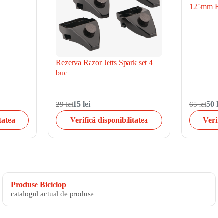
125mm R
Rezerva Razor Jetts Spark set 4
buc
29 lei
15 lei
65 lei
50 l
tatea
Verifică disponibilitatea
Veri
Produse Biciclop
catalogul actual de produse