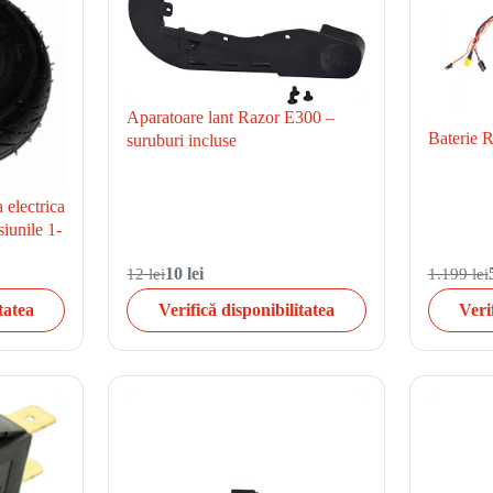
Aparatoare lant Razor E300 –
Baterie R
suruburi incluse
 electrica
iunile 1-
12 lei
10 lei
1.199 lei
tatea
Verifică disponibilitatea
Veri