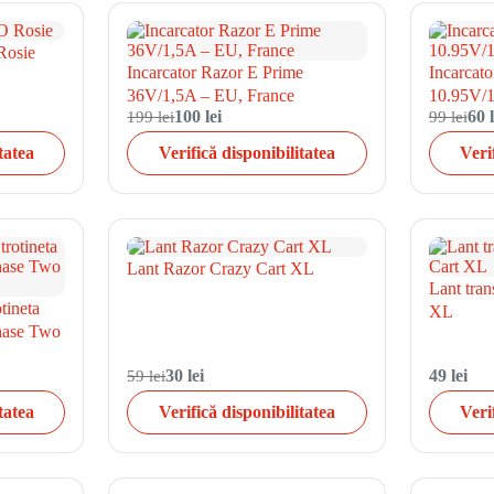
Rosie
Incarcator Razor E Prime
Incarcato
36V/1,5A – EU, France
10.95V/
199 lei
100 lei
99 lei
60 l
tatea
Verifică disponibilitatea
Veri
Lant Razor Crazy Cart XL
Lant tran
otineta
XL
hase Two
59 lei
30 lei
49 lei
tatea
Verifică disponibilitatea
Veri