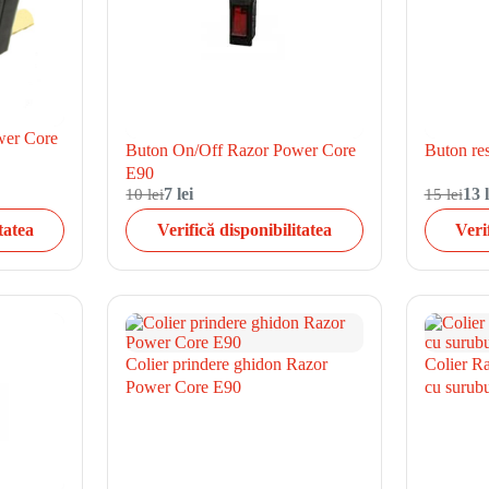
wer Core
Buton On/Off Razor Power Core
Buton res
E90
10 lei
7 lei
15 lei
13 l
tatea
Verifică disponibilitatea
Veri
Colier prindere ghidon Razor
Colier R
Power Core E90
cu surubu