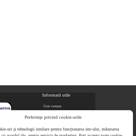
Informatii utile
Cum cumpar
Metode de plata
Preferințe privind cookie-urile
Livrarea comenzilor
ie-uri și tehnologii similare pentru funcționarea site-ului, măsurarea
Magazine partenere
i, cu acordul tău, pentru servicii de marketing. Poți accepta toate cookie-