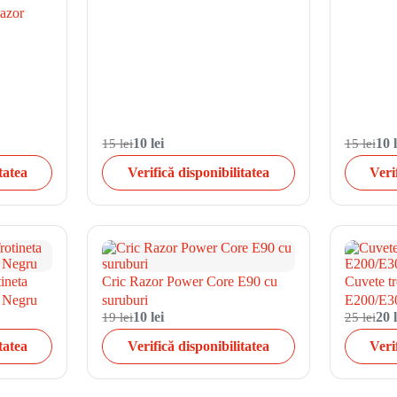
Razor
15 lei
10 lei
15 lei
10 l
tatea
Verifică disponibilitatea
Veri
ineta
Cric Razor Power Core E90 cu
Cuvete tr
 Negru
suruburi
E200/E30
19 lei
10 lei
25 lei
20 l
tatea
Verifică disponibilitatea
Veri