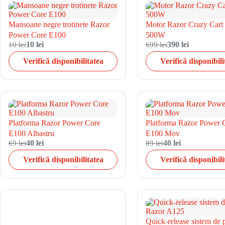
Mansoane negre trotinete Razor
Motor Razor Crazy Cart
Power Core E100
500W
10 lei
10 lei
699 lei
390 lei
Verifică disponibilitatea
Verifică disponibili
Platforma Razor Power Core
Platforma Razor Power 
E100 Albastru
E100 Mov
69 lei
40 lei
89 lei
40 lei
Verifică disponibilitatea
Verifică disponibili
Quick-release sistem de p