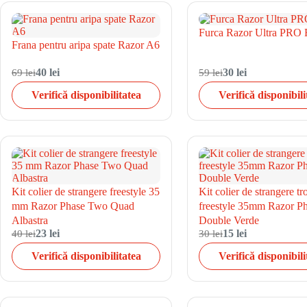
Furca Razor Ultra PRO 
Frana pentru aripa spate Razor A6
69 lei
40 lei
59 lei
30 lei
Verifică disponibilitatea
Verifică disponibili
Kit colier de strangere freestyle 35
Kit colier de strangere tr
mm Razor Phase Two Quad
freestyle 35mm Razor P
Albastra
Double Verde
40 lei
23 lei
30 lei
15 lei
Verifică disponibilitatea
Verifică disponibili