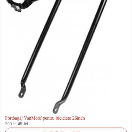
Portbagaj VanMoof pentru biciclete 26inch
209 lei
49 lei