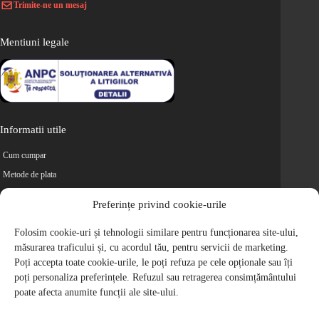
Trimite-ne un mesaj
Mentiuni legale
Informatii utile
Cum cumpar
Metode de plata
Livrarea comenzilor
Preferințe privind cookie-urile
Magazine partenere
Folosim cookie-uri și tehnologii similare pentru funcționarea site-ului,
Retur
măsurarea traficului și, cu acordul tău, pentru servicii de marketing.
Cariere
Poți accepta toate cookie-urile, le poți refuza pe cele opționale sau îți
Politica de Confidentialitate
poți personaliza preferințele. Refuzul sau retragerea consimțământului
Politica de cookie-uri
poate afecta anumite funcții ale site-ului.
Termeni si conditii