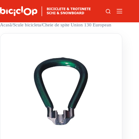
Sari la conținut
Acasă
/
Scule bicicleta
/
Cheie de spite Union 130 European