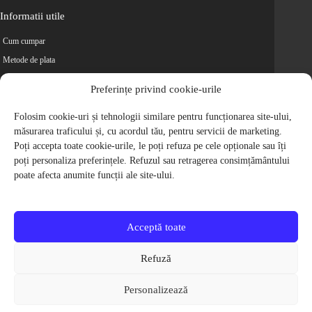
Informatii utile
Cum cumpar
Metode de plata
Livrarea comenzilor
Preferințe privind cookie-urile
Magazine partenere
Retur
Folosim cookie-uri și tehnologii similare pentru funcționarea site-ului,
măsurarea traficului și, cu acordul tău, pentru servicii de marketing.
Cariere
Poți accepta toate cookie-urile, le poți refuza pe cele opționale sau îți
Politica de Confidentialitate
poți personaliza preferințele. Refuzul sau retragerea consimțământului
Politica de cookie-uri
poate afecta anumite funcții ale site-ului.
Termeni si conditii
© 2009-2026 S.C. Biciclete Ciclop S.R.L. Toate drepturile rezervate.
CUI: RO 26049660, Nr. Registrul Comertului: J40/9410/2009
Acceptă toate
Capital social: 200.200,00 RON
Protectia Consumatorilor - ANPC
Refuză
Toate preturile produselor de pe site contin TVA, in conformitate cu legislatia
in vigoare.
Personalizează
Toate imaginile produselor de pe website sunt cu titlu de prezentare.
Pentru detalii despre produse, va rugam sa ne contactati prin
formularul de