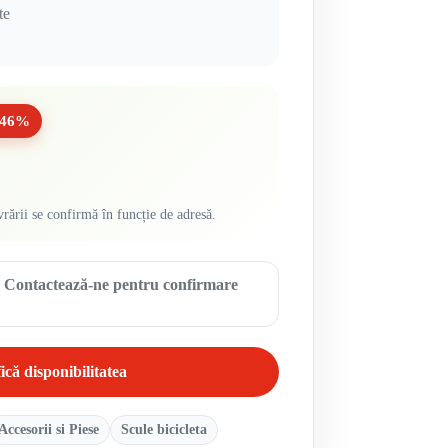
te
-46%
vrării se confirmă în funcție de adresă.
ă. Contactează-ne pentru confirmare
ică disponibilitatea
Accesorii si Piese
Scule bicicleta