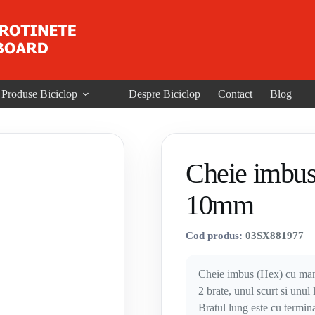
Produse Biciclop
Despre Biciclop
Contact
Blog
Cheie imbu
10mm
Cod produs:
03SX881977
Cheie imbus (Hex) cu man
2 brate, unul scurt si unul
Bratul lung este cu termin