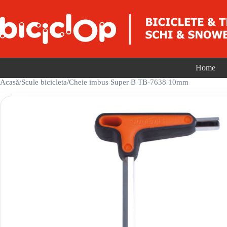
Sari la conținut
Home
Acasă
/
Scule bicicleta
/
Cheie imbus Super B TB-7638 10mm