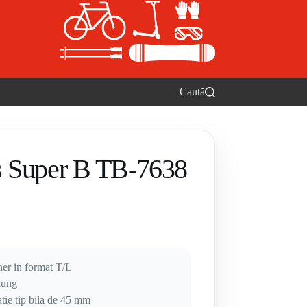
Caută
s Super B TB-7638
er in format T/L
 lung
atie tip bila de 45 mm