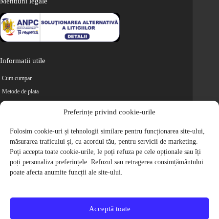
Mentiuni legale
Informatii utile
Cum cumpar
Metode de plata
Livrarea comenzilor
Preferințe privind cookie-urile
Magazine partenere
Folosim cookie-uri și tehnologii similare pentru funcționarea site-ului,
Retur
măsurarea traficului și, cu acordul tău, pentru servicii de marketing.
Cariere
Poți accepta toate cookie-urile, le poți refuza pe cele opționale sau îți
Politica de Confidentialitate
poți personaliza preferințele. Refuzul sau retragerea consimțământului
Politica de cookie-uri
poate afecta anumite funcții ale site-ului.
Termeni si conditii
© 2009-2026 S.C. Biciclete Ciclop S.R.L. Toate drepturile rezervate.
CUI: RO 26049660, Nr. Registrul Comertului: J40/9410/2009
Acceptă toate
Capital social: 200.200,00 RON