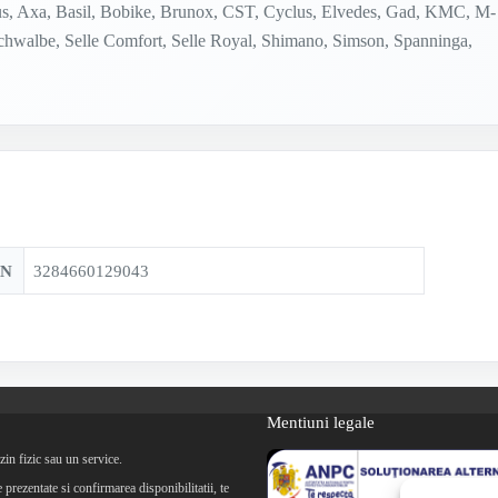
Abus, Axa, Basil, Bobike, Brunox, CST, Cyclus, Elvedes, Gad, KMC, M-
Schwalbe, Selle Comfort, Selle Royal, Shimano, Simson, Spanninga,
AN
3284660129043
Mentiuni legale
in fizic sau un service.
prezentate si confirmarea disponibilitatii, te