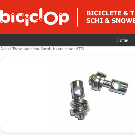
Sari la conținut
Home
Acasă
/
Piese biciclete
/
Surub fixare sabot ATB