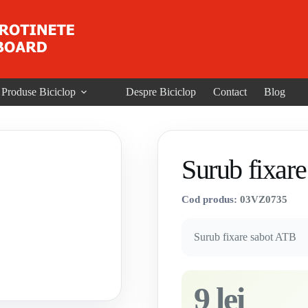
Produse Biciclop
Despre Biciclop
Contact
Blog
Surub fixar
Cod produs:
03VZ0735
Surub fixare sabot ATB
9 lei