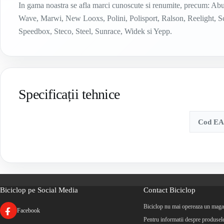
In gama noastra se afla marci cunoscute si renumite, precum: 
Wave, Marwi, New Looxs, Polini, Polisport, Ralson, Reelight, 
Speedbox, Steco, Steel, Sunrace, Widek si Yepp.
Specificații tehnice
Cod E
Biciclop pe Social Media
Contact Biciclop
Biciclop nu mai opereaza un magaz
Facebook
Pentru informatii despre produsele 