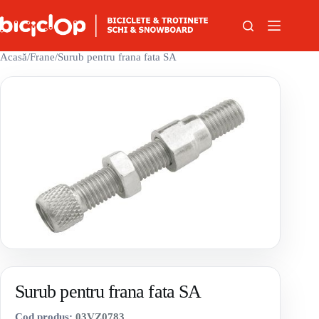
Sari la conținut
Acasă
/
Frane
/
Surub pentru frana fata SA
Surub pentru frana fata SA
Cod produs:
03VZ0783