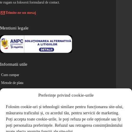
te rugam sa folosesti formularul de contact.
Trimite-ne un mesaj
Mentiuni legale
Informatii utile
Cum cumpar
Metode de plata
Livrarea comenzilor
Preferințe privind cookie-urile
Magazine partenere
Retur
Folosim cookie-uri și tehnologii similare pentru funcționarea site-ului,
măsurarea traficului și, cu acordul tău, pentru servicii de marketing.
Cariere
Poți accepta toate cookie-urile, le poți refuza pe cele opționale sau îți
Politica de Confidentialitate
poți personaliza preferințele. Refuzul sau retragerea consimțământului
Politica de cookie-uri
poate afecta anumite funcții ale site-ului.