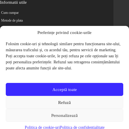
Informatii utile
Cum cumpar
Metode de plata
Livrarea comenzilor
Preferințe privind cookie-urile
Magazine partenere
Folosim cookie-uri și tehnologii similare pentru funcționarea site-ului,
Retur
măsurarea traficului și, cu acordul tău, pentru servicii de marketing.
Cariere
Poți accepta toate cookie-urile, le poți refuza pe cele opționale sau îți
Politica de Confidentialitate
poți personaliza preferințele. Refuzul sau retragerea consimțământului
Politica de cookie-uri
poate afecta anumite funcții ale site-ului.
Termeni si conditii
© 2009-2026 S.C. Biciclete Ciclop S.R.L. Toate drepturile rezervate.
CUI: RO 26049660, Nr. Registrul Comertului: J40/9410/2009
Acceptă toate
Capital social: 200.200,00 RON
Protectia Consumatorilor - ANPC
Refuză
Toate preturile produselor de pe site contin TVA, in conformitate cu legislatia
in vigoare.
Personalizează
Toate imaginile produselor de pe website sunt cu titlu de prezentare.
Pentru detalii despre produse, va rugam sa ne contactati prin
formularul de
Politica de cookie-uri
Politica de confidențialitate