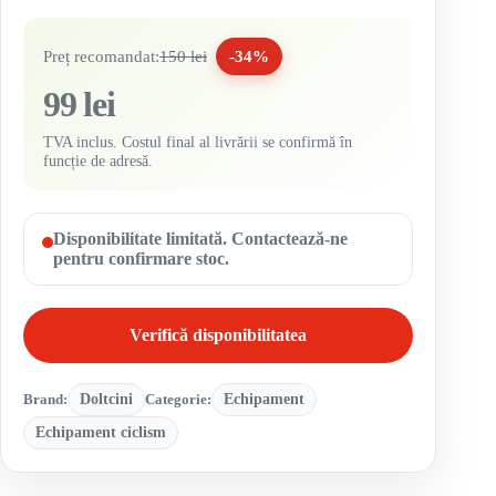
Preț recomandat:
150 lei
-34%
99 lei
TVA inclus. Costul final al livrării se confirmă în
funcție de adresă.
Disponibilitate limitată. Contactează-ne
pentru confirmare stoc.
Verifică disponibilitatea
Brand:
Doltcini
Categorie:
Echipament
Echipament ciclism