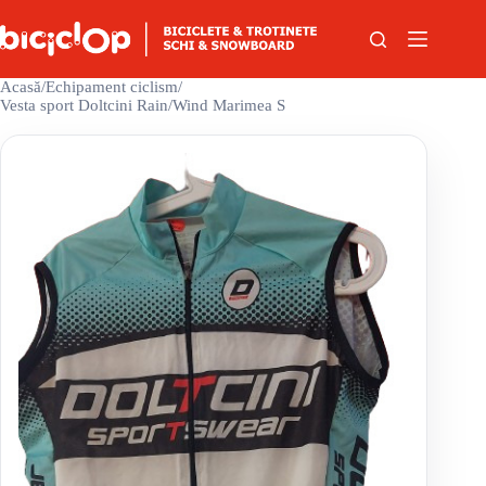
Sari la conținut
Acasă
/
Echipament ciclism
/
Vesta sport Doltcini Rain/Wind Marimea S