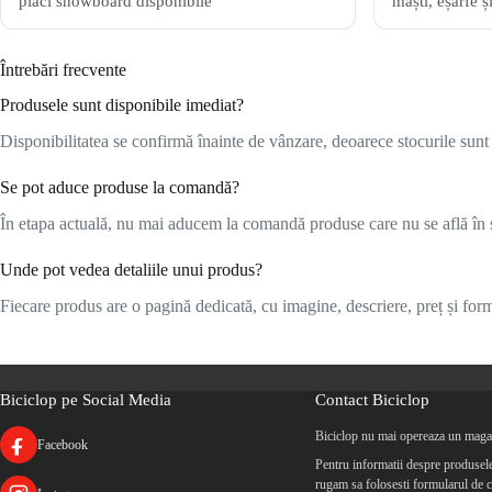
plăci snowboard disponibile
măști, eșarfe ș
Întrebări frecvente
Produsele sunt disponibile imediat?
Disponibilitatea se confirmă înainte de vânzare, deoarece stocurile sunt l
Se pot aduce produse la comandă?
În etapa actuală, nu mai aducem la comandă produse care nu se află în s
Unde pot vedea detaliile unui produs?
Fiecare produs are o pagină dedicată, cu imagine, descriere, preț și formu
Biciclop pe Social Media
Contact Biciclop
Biciclop nu mai opereaza un magaz
Facebook
Pentru informatii despre produsele 
rugam sa folosesti formularul de c