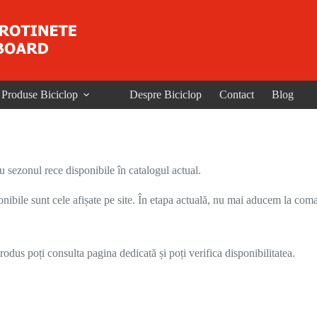
Produse Biciclop
Despre Biciclop
Contact
Blog
u sezonul rece disponibile în catalogul actual.
onibile sunt cele afișate pe site. În etapa actuală, nu mai aducem la coma
odus poți consulta pagina dedicată și poți verifica disponibilitatea.