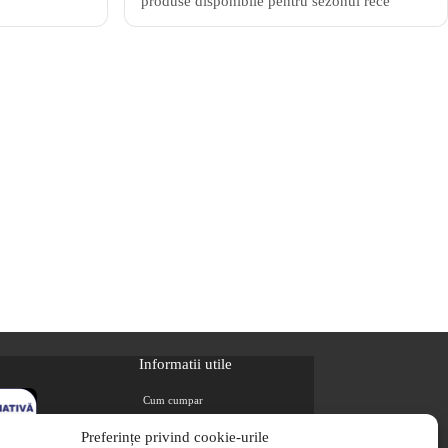
produse disponibile pentru sezonul rece
Informatii utile
Cum cumpar
Metode de plata
Preferințe privind cookie-urile