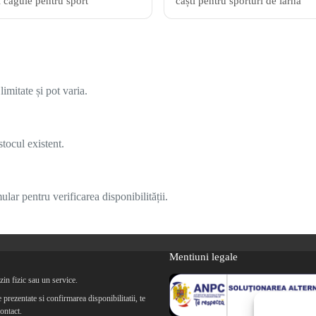
i cagule pentru sport
căști pentru sporturi de iarnă
imitate și pot varia.
tocul existent.
lar pentru verificarea disponibilității.
Mentiuni legale
in fizic sau un service.
prezentate si confirmarea disponibilitatii, te
ontact.